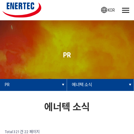
language
KOR
PR
PR
에너텍 소식
에너텍 소식
Total 321건
22 페이지