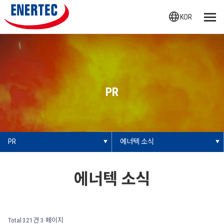
language
KOR
PR
PR
에너텍 소식
에너텍 소식
Total 321건
3 페이지